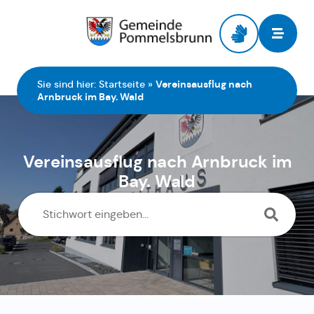
Zur Startseite
Sie sind hier:
Startseite
»
Vereinsausflug nach
Arnbruck im Bay. Wald
Vereinsausflug nach Arnbruck im
Bay. Wald