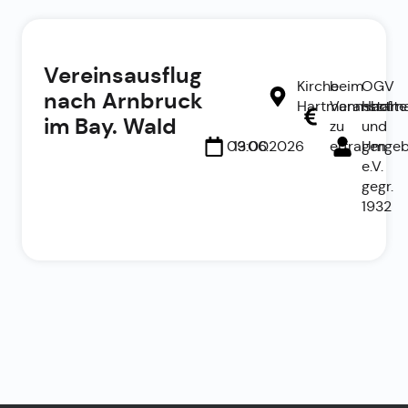
Vereinsausflug
Kirche
beim
OGV
nach Arnbruck
Hartmannshof
Veranstalte
Hartm
im Bay. Wald
zu
und
09:00
13.06.2026
erfragen
Umgeb
e.V.
gegr.
1932