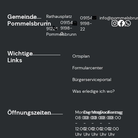
Gemeinde
Rathausplatz
09154
info@pommelsbru
1
Pommelsbrunn
09154
9198-
9198-
91224
22
0
Pommelsbrunn
Wichtige
Ortsplan
Links
Formularcenter
Bürgerserviceportal
Was erledige ich wo?
Öffnungszeiten
Montag
Dienstag
Mittwoch
Donnerstag
Freitag
08:00
08:00
08:00
08:00
08:00
-
-
-
-
-
12:00
12:00
12:00
12:00
12:00
Uhr
Uhr
Uhr
Uhr
Uhr