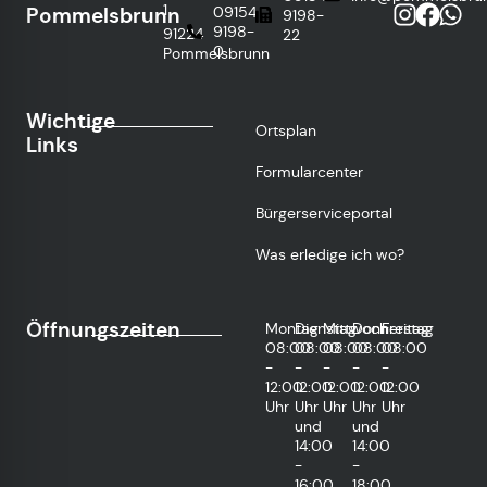
1
Pommelsbrunn
09154
9198-
9198-
91224
22
0
Pommelsbrunn
Wichtige
Ortsplan
Links
Formularcenter
Bürgerserviceportal
Was erledige ich wo?
Öffnungszeiten
Montag
Dienstag
Mittwoch
Donnerstag
Freitag
08:00
08:00
08:00
08:00
08:00
-
-
-
-
-
12:00
12:00
12:00
12:00
12:00
Uhr
Uhr
Uhr
Uhr
Uhr
und
und
14:00
14:00
-
-
16:00
18:00