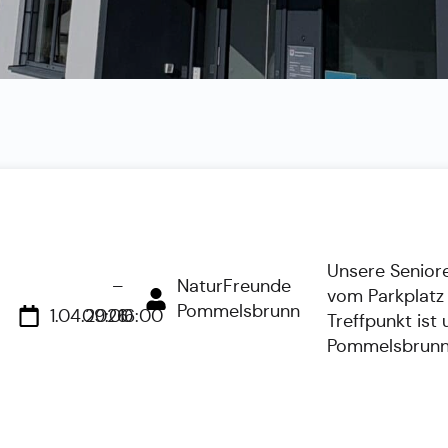
Unsere Senior
–
NaturFreunde
vom Parkplatz
Pommelsbrunn
1.04.2026
09:00
16:00
Treffpunkt ist
Pommelsbrunn