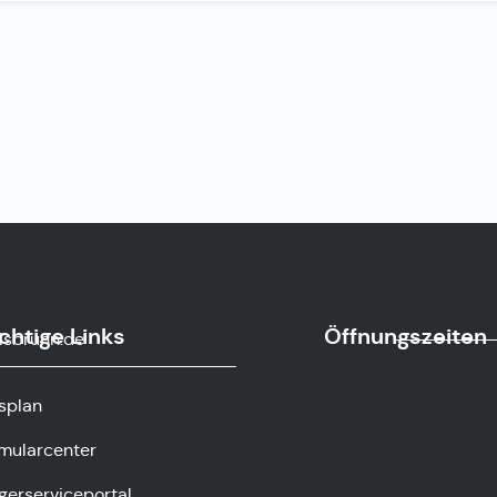
chtige Links
Öffnungszeiten
sbrunn.de
splan
mularcenter
gerserviceportal