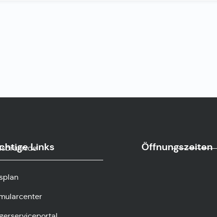
chtige Links
Öffnungszeiten
sbrunn.de
splan
mularcenter
gerserviceportal