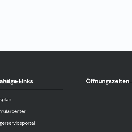
chtige Links
Öffnungszeiten
sbrunn.de
splan
mularcenter
gerserviceportal