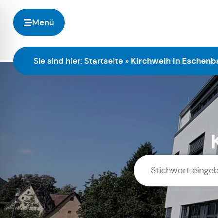
Menü
Sie sind hier:
Startseite
»
Kirchweih in Eschenb