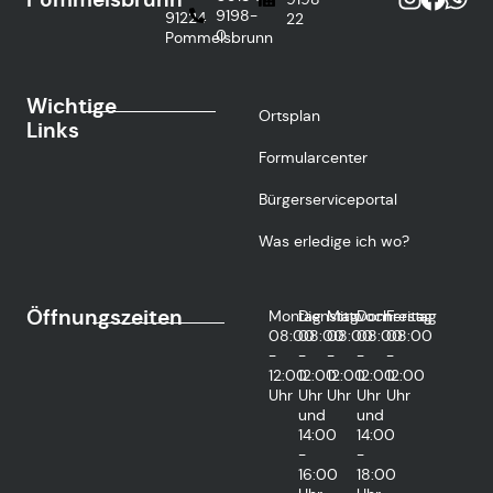
9198-
91224
22
0
Pommelsbrunn
Wichtige
Ortsplan
Links
Formularcenter
Bürgerserviceportal
Was erledige ich wo?
Öffnungszeiten
Montag
Dienstag
Mittwoch
Donnerstag
Freitag
08:00
08:00
08:00
08:00
08:00
-
-
-
-
-
12:00
12:00
12:00
12:00
12:00
Uhr
Uhr
Uhr
Uhr
Uhr
und
und
14:00
14:00
-
-
16:00
18:00