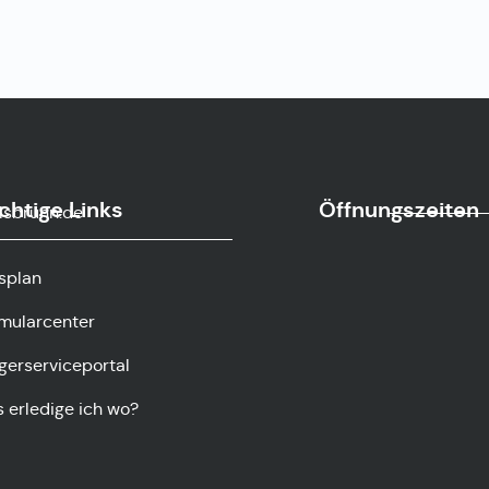
chtige Links
Öffnungszeiten
sbrunn.de
splan
mularcenter
gerserviceportal
 erledige ich wo?