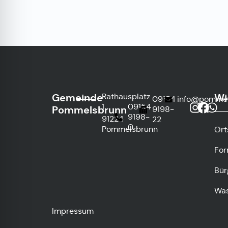
Gemeinde
Wi
Rathausplatz
09154
info@pommel
1
09154
Pommelsbrunn
9198-
9198-
91224
22
0
Pommelsbrunn
Ort
For
Bür
Was
Impressum