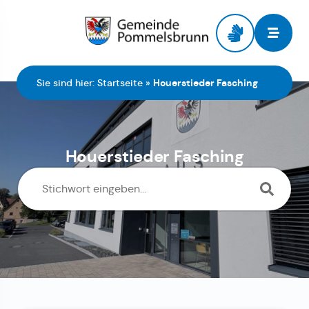
Zur Startseite
Sie sind hier:
Startseite
»
Houerstieder Fasching
Houerstieder Fasching