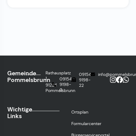
Gemeinde
Rathausplatz
09154
info@pommelsbru
1
Pommelsbrunn
09154
9198-
9198-
91224
22
0
Pommelsbrunn
Wichtige
Ortsplan
Links
Formularcenter
Bürgerserviceportal