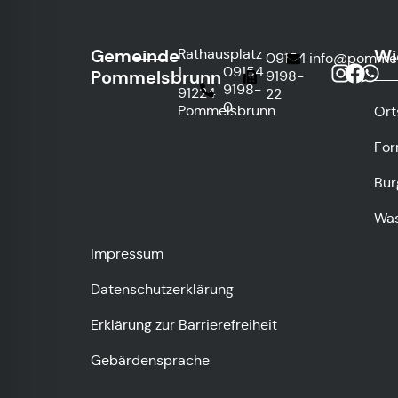
Gemeinde
Wi
Rathausplatz
09154
info@pommel
1
09154
Pommelsbrunn
9198-
9198-
91224
22
0
Pommelsbrunn
Ort
For
Bür
Was
Impressum
Datenschutzerklärung
Erklärung zur Barrierefreiheit
Gebärdensprache