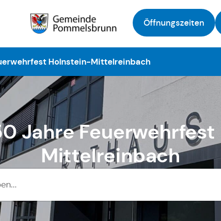
Öffnungszeiten
Zur Startseite
uerwehrfest Holnstein-Mittelreinbach
50 Jahre Feuerwehrfest
Mittelreinbach