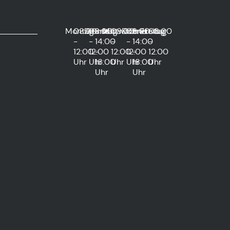
Montag
08:00
Dienstag
08:00
und
Mittwoch
08:00
Donnerstag
08:00
und
Freitag
08:00
-
-
14:00
-
-
14:00
-
12:00
12:00
-
12:00
12:00
-
12:00
Uhr
Uhr
16:00
Uhr
Uhr
18:00
Uhr
Uhr
Uhr