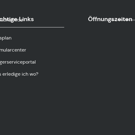
chtige Links
Öffnungszeiten
sbrunn.de
splan
mularcenter
gerserviceportal
 erledige ich wo?