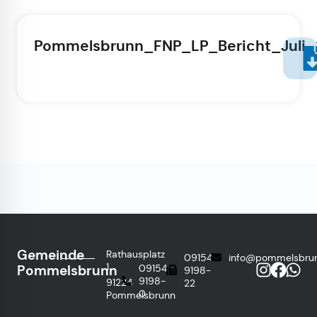
Pommelsbrunn_FNP_LP_Bericht_Juli_
Gemeinde
Rathausplatz
09154
info@pommelsbru
1
Pommelsbrunn
09154
9198-
9198-
91224
22
0
Pommelsbrunn