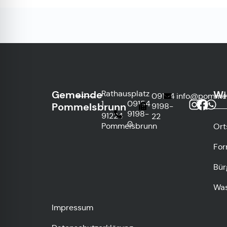
Gemeinde
Wi
Rathausplatz
09154
info@pommel
1
09154
Pommelsbrunn
9198-
9198-
91224
22
0
Pommelsbrunn
Ort
For
Bür
Was
Impressum