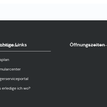
chtige Links
Öffnungszeiten
sbrunn.de
splan
mularcenter
gerserviceportal
 erledige ich wo?