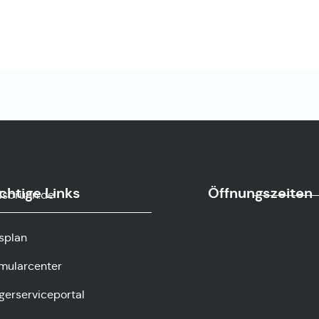
chtige Links
Öffnungszeiten
sbrunn.de
splan
mularcenter
gerserviceportal