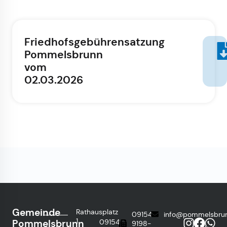
Friedhofsgebührensatzung
Pommelsbrunn
vom
02.03.2026
Gemeinde
Rathausplatz
09154
info@pommelsbru
1
Pommelsbrunn
09154
9198-