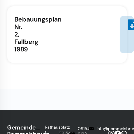
Bebauungsplan
Nr.
2,
Fallberg
1989
Gemeinde
Rathausplatz
09154
info@pommelsbru
1
09154
9198-