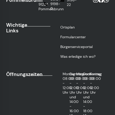
Pommelsbrunn
9198-
91224
22
0
Pommelsbrunn
Wichtige
Ortsplan
Links
Formularcenter
Bürgerserviceportal
Was erledige ich wo?
Öffnungszeiten
Montag
Dienstag
Mittwoch
Donnerstag
Freitag
08:00
08:00
08:00
08:00
08:00
-
-
-
-
-
12:00
12:00
12:00
12:00
12:00
Uhr
Uhr
Uhr
Uhr
Uhr
und
und
14:00
14:00
-
-
16:00
18:00