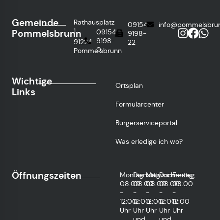
Gemeinde
Rathausplatz
09154
info@pommelsbru
1
Pommelsbrunn
09154
9198-
9198-
91224
22
0
Pommelsbrunn
Wichtige
Ortsplan
Links
Formularcenter
Bürgerserviceportal
Was erledige ich wo?
Öffnungszeiten
Montag
Dienstag
Mittwoch
Donnerstag
Freitag
08:00
08:00
08:00
08:00
08:00
-
-
-
-
-
12:00
12:00
12:00
12:00
12:00
Uhr
Uhr
Uhr
Uhr
Uhr
und
und