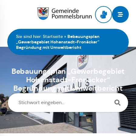
Zur Startseite
Sie sind hier:
Startseite
»
Bebauungsplan
„Gewerbegebiet Hohenstadt-Fronäcker“
Begründung mit Umweltbericht
Bebauungsplan „Gewerbegebiet
Hohenstadt-Fronäcker“
Begründung mit Umweltbericht