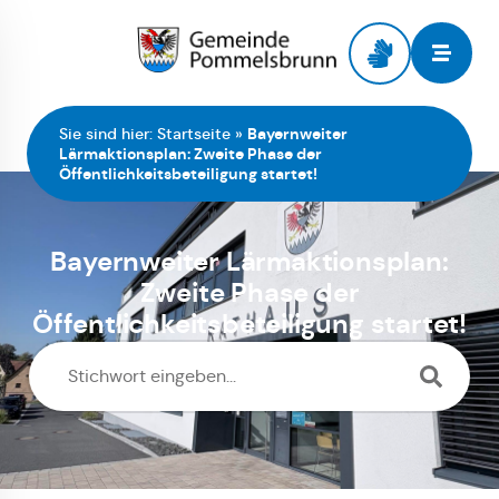
Zur Startseite
Sie sind hier:
Startseite
»
Bayernweiter
Lärmaktionsplan: Zweite Phase der
Öffentlichkeitsbeteiligung startet!
Bayernweiter Lärmaktionsplan:
Zweite Phase der
Öffentlichkeitsbeteiligung startet!