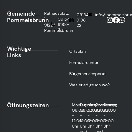
Gemeinde
Rathausplatz
09154
info@pommelsbru
1
Pommelsbrunn
09154
9198-
9198-
91224
22
0
Pommelsbrunn
Wichtige
Ortsplan
Links
Formularcenter
Bürgerserviceportal
Was erledige ich wo?
Öffnungszeiten
Montag
Dienstag
Mittwoch
Donnerstag
Freitag
08:00
08:00
08:00
08:00
08:00
-
-
-
-
-
12:00
12:00
12:00
12:00
12:00
Uhr
Uhr
Uhr
Uhr
Uhr
und
und