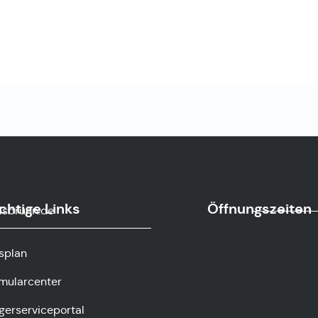
chtige Links
Öffnungszeiten
sbrunn.de
splan
mularcenter
gerserviceportal