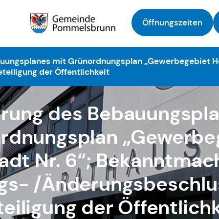
Öffnungszeiten
Zur Startseite
auungsplanes mit Grünordnungsplan „Gewerbegebiet H
eiligung der Öffentlichkeit
erung des Bebauungspla
rdnungsplan „Gewerbe
adt Nr. 6“; Bekanntmac
ngs- /Änderungsbeschlu
eiligung der Öffentlich