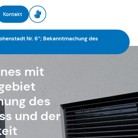
Kontakt
ohenstadt Nr. 6“; Bekanntmachung des
nes mit
gebiet
hung des
ss und der
keit