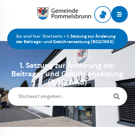
Zur Startseite
Sie sind hier:
Startseite
»
1. Satzung zur Änderung
der Beitrags- und Gebührensatzung (BGS/WAS)
1. Satzung zur Änderung der
Beitrags- und Gebührensatzung
(BGS/WAS)