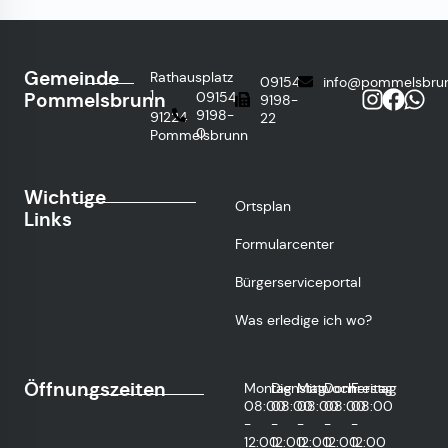
Gemeinde
Rathausplatz
09154
info@pommelsbru
1
Pommelsbrunn
09154
9198-
9198-
91224
22
0
Pommelsbrunn
Wichtige
Ortsplan
Links
Formularcenter
Bürgerserviceportal
Was erledige ich wo?
Öffnungszeiten
Montag
Dienstag
Mittwoch
Donnerstag
Freitag
08:00
08:00
08:00
08:00
08:00
-
-
-
-
-
12:00
12:00
12:00
12:00
12:00