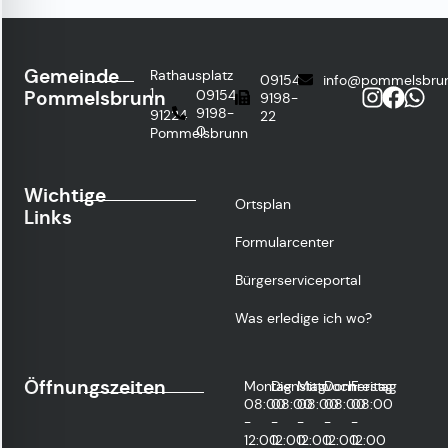
Gemeinde
Rathausplatz
09154
info@pommelsbru
1
Pommelsbrunn
09154
9198-
9198-
91224
22
0
Pommelsbrunn
Wichtige
Ortsplan
Links
Formularcenter
Bürgerserviceportal
Was erledige ich wo?
Öffnungszeiten
Montag
Dienstag
Mittwoch
Donnerstag
Freitag
08:00
08:00
08:00
08:00
08:00
-
-
-
-
-
12:00
12:00
12:00
12:00
12:00