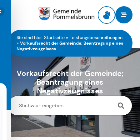
Zur Startseite
Sie sind hier:
Startseite
»
Leistungsbeschreibungen
»
Vorkaufsrecht der Gemeinde; Beantragung eines
Negativzeugnisses
Vorkaufsrecht der Gemeinde;
Beantragung eines
Negativzeugnisses