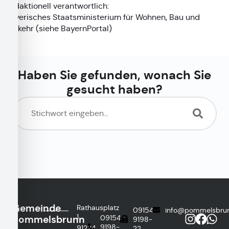
Redaktionell verantwortlich:
Bayerisches Staatsministerium für Wohnen, Bau und
Verkehr (siehe
BayernPortal
)
Haben Sie gefunden, wonach Sie
gesucht haben?
Gemeinde
Rathausplatz
09154
info@pommelsbru
1
Pommelsbrunn
09154
9198-
9198-
91224
22