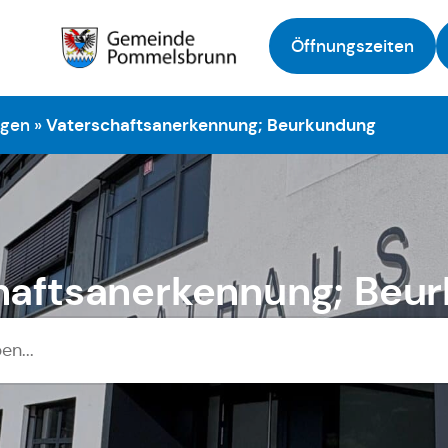
Öffnungszeiten
Zur Startseite
ngen
»
Vaterschaftsanerkennung; Beurkundung
haftsanerkennung; Beu