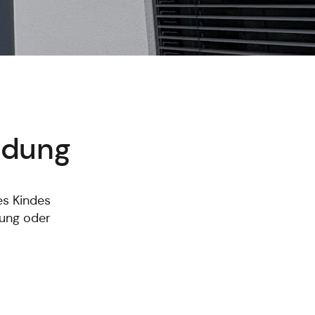
ndung
es Kindes
nung oder