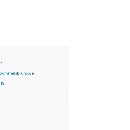
be -
pommelsbrunn.de
 19