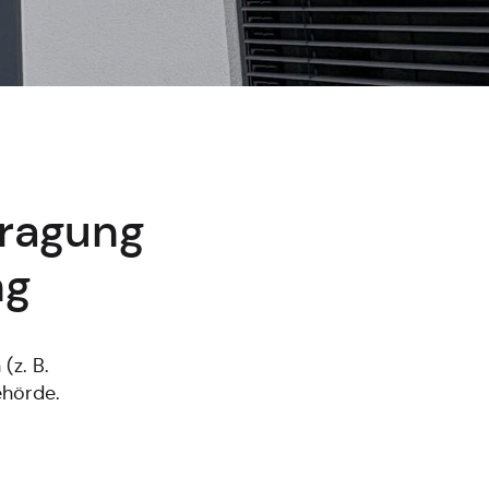
tragung
ng
(z. B.
ehörde.