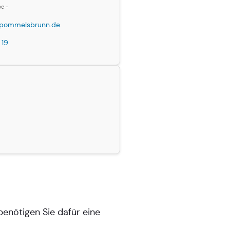
be -
pommelsbrunn.de
 19
enötigen Sie dafür eine