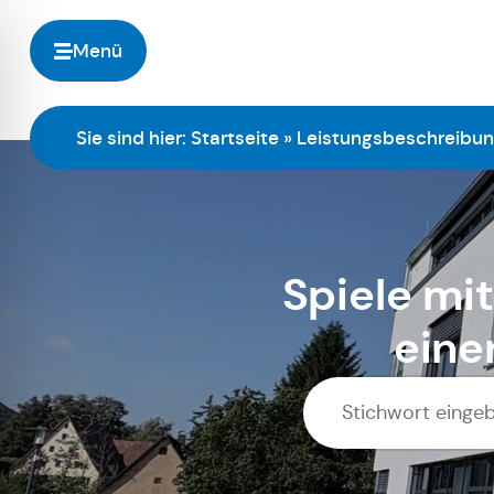
Menü
Sie sind hier:
Startseite
»
Leistungsbeschreibu
Spiele mi
eine