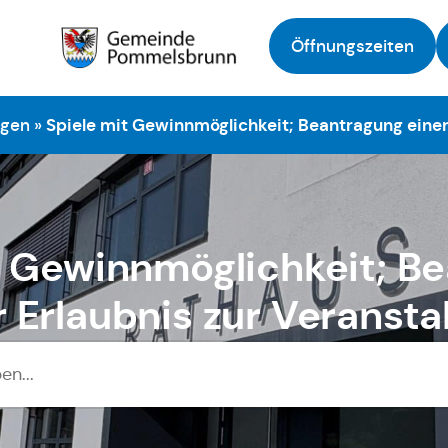
Öffnungszeiten
Zur Startseite
ngen
»
Spiele mit Gewinnmöglichkeit; Beantragung einer
t Gewinnmöglichkeit; B
r Erlaubnis zur Veransta