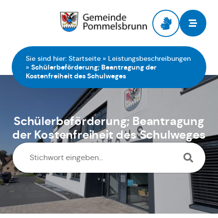
Zur Startseite
Sie sind hier:
Startseite
»
Leistungsbeschreibungen
»
Schülerbeförderung; Beantragung der
Kostenfreiheit des Schulweges
Schülerbeförderung; Beantragung
der Kostenfreiheit des Schulweges