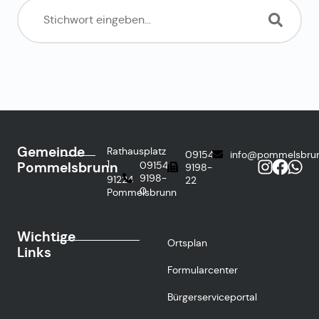
Gemeinde
Rathausplatz
09154
info@pommelsbru
1
Pommelsbrunn
09154
9198-
9198-
91224
22
0
Pommelsbrunn
Wichtige
Ortsplan
Links
Formularcenter
Bürgerserviceportal