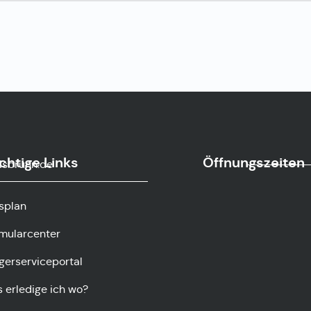
chtige Links
Öffnungszeiten
sbrunn.de
splan
mularcenter
gerserviceportal
 erledige ich wo?