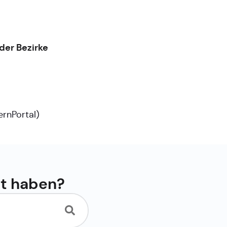
der Bezirke
ernPortal
)
ht haben?