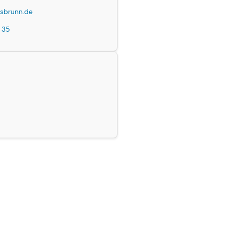
brunn.de
 35