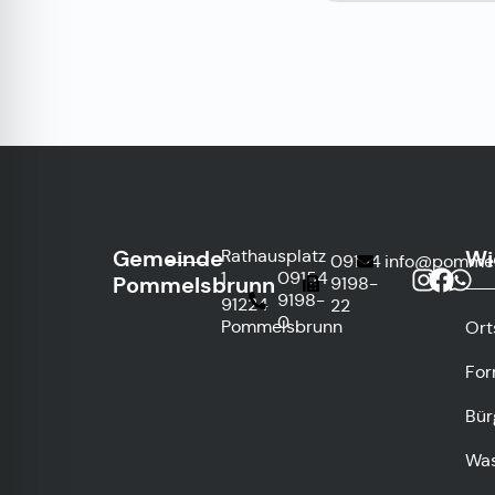
Gemeinde
Wi
Rathausplatz
09154
info@pommel
1
09154
Pommelsbrunn
9198-
9198-
91224
22
0
Pommelsbrunn
Ort
For
Bür
Was