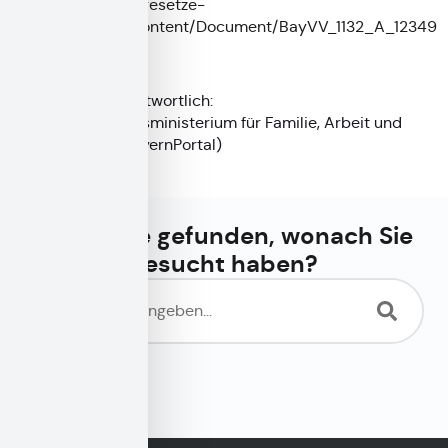
https://www.gesetze-
bayern.de/Content/Document/BayVV_1132_A_12349
Redaktionell verantwortlich:
Bayerisches Staatsministerium für Familie, Arbeit und
Soziales (siehe
BayernPortal
)
Haben Sie gefunden, wonach Sie
gesucht haben?