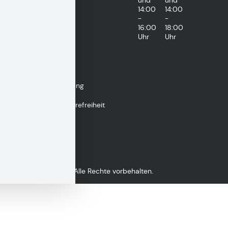
14:00
14:00
-
-
16:00
18:00
Uhr
Uhr
Impressum
Datenschutzerklärung
Erklärung zur Barrierefreiheit
Gebärdensprache
Copyright 2026 © Alle Rechte vorbehalten.