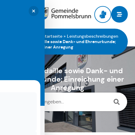
Zur Startseite
Sie sind hier:
Startseite
»
Leistungsbeschreibungen
»
Pflegemedaille sowie Dank- und Ehrenurkunde;
Einreichung einer Anregung
Pflegemedaille sowie Dank- und
Ehrenurkunde; Einreichung einer
Anregung