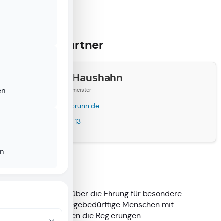
Ansprechpartner
Herr Armin Haushahn
en
Funktion: Erster Bürgermeister
info@pommelsbrunn.de
+49 09154 9198 13
en
Hinweise
Nähere Auskünfte über die Ehrung für besondere
Verdienste um pflegebedürftige Menschen mit
Behinderung erteilen die Regierungen.