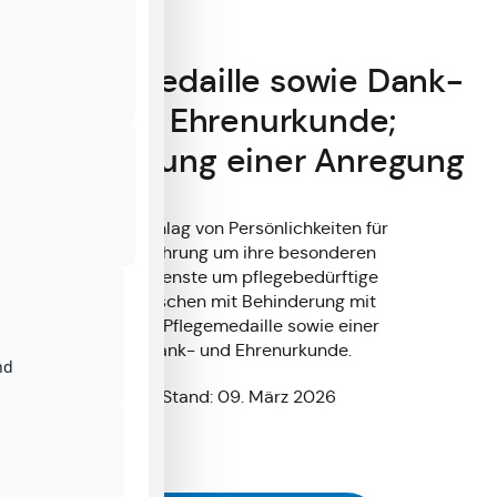
Pflegemedaille sowie Dank-
und Ehrenurkunde;
Einreichung einer Anregung
Vorschlag von Persönlichkeiten für
die Ehrung um ihre besonderen
Verdienste um pflegebedürftige
Menschen mit Behinderung mit
einer Pflegemedaille sowie einer
Dank- und Ehrenurkunde.
nd
Stand: 09. März 2026