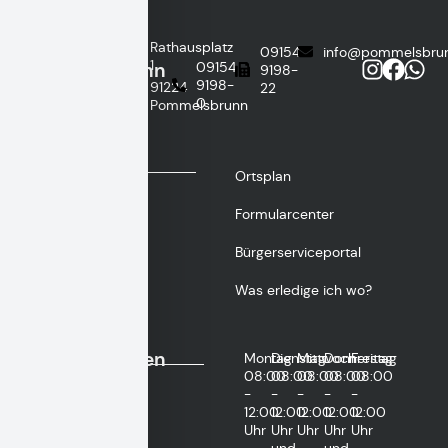
Gemeinde
Rathausplatz
09154
info@pommelsbru
1
Pommelsbrunn
09154
9198-
9198-
91224
22
0
Pommelsbrunn
Wichtige
Ortsplan
Links
Formularcenter
Bürgerserviceportal
Was erledige ich wo?
Öffnungszeiten
Montag
Dienstag
Mittwoch
Donnerstag
Freitag
08:00
08:00
08:00
08:00
08:00
-
-
-
-
-
12:00
12:00
12:00
12:00
12:00
Uhr
Uhr
Uhr
Uhr
Uhr
und
und