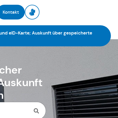
Kontakt
 und eID-Karte; Auskunft über gespeicherte
scher
 Auskunft
n