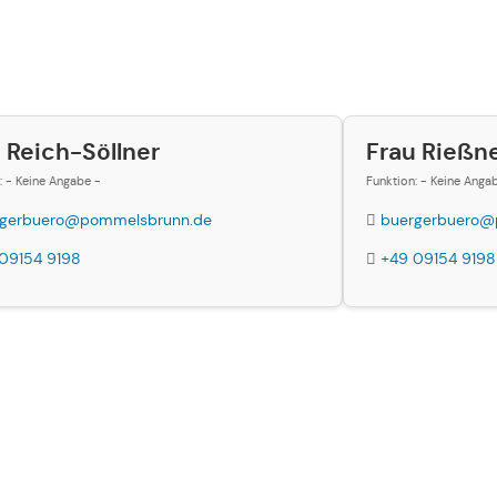
 Reich-Söllner
Frau Rießn
: - Keine Angabe -
Funktion: - Keine Anga
rgerbuero@pommelsbrunn.de
buergerbuero@
09154 9198
+49 09154 9198