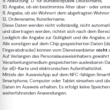
9. Abkürzung "D" für Bundesrepublik Deutschland,
10. Angabe, ob ein bestimmtes Alter über- oder unter
11. Angabe, ob ein Wohnort dem abgefragten Wohnort
12. Ordensname, Künstlername.
Diese Daten werden nicht vollständig, nicht automat
und übertragen werden, richtet sich nach dem Berech
Lediglich die Angabe zur Gültigkeit und die Angabe, o
Alle sonstigen auf dem Chip gespeicherten Daten (daz
nicht
Fingerabdrücke) können vom Diensteanbieter
Auf Verlangen des Personalausweisinhabers gewährt 
Verarbeitungsmedium gespeicherten auslesbaren Dat
für eID-Karte und elektronischen Aufenthaltstitel.
Mittels der AusweisApp auf dem NFC-fähigen Smartho
Smartphone, Computer oder Tablet einsehen und über 
Daten im Ausweis erhalten. Es erfolgt keine Speiche
weiterführenden Anwendungen.