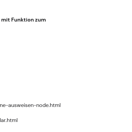
s mit Funktion zum
ine-ausweisen-node.html
ar.html