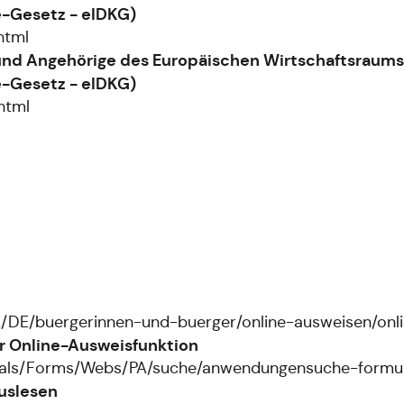
e-Gesetz - eIDKG)
html
r und Angehörige des Europäischen Wirtschaftsraum
e-Gesetz - eIDKG)
html
A/DE/buergerinnen-und-buerger/online-ausweisen/onl
r Online-Ausweisfunktion
obals/Forms/Webs/PA/suche/anwendungensuche-formul
auslesen