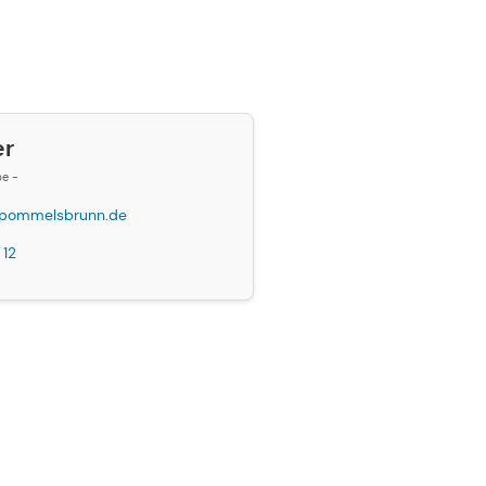
er
be -
pommelsbrunn.de
 12