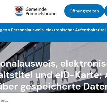
Öffnungszeiten
Zur Startseite
ngen
»
Personalausweis, elektronischer Aufenthaltstitel
onalausweis, elektroni
ltstitel und eID-Karte;
über gespeicherte Date