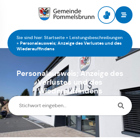
Zur Startseite
Sie sind hier:
Startseite
»
Leistungsbeschreibungen
»
Personalausweis; Anzeige des Verlustes und des
Wiederauffindens
Personalausweis; Anzeige des
Verlustes und des
Wiederauffindens