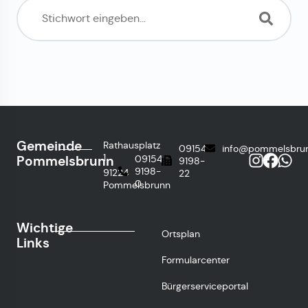
Gemeinde
Rathausplatz
09154
info@pommelsbru
1
Pommelsbrunn
09154
9198-
9198-
91224
22
0
Pommelsbrunn
Wichtige
Ortsplan
Links
Formularcenter
Bürgerserviceportal