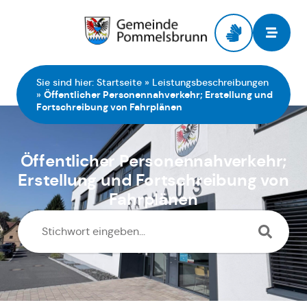
Zur Startseite
Sie sind hier:
Startseite
»
Leistungsbeschreibungen
»
Öffentlicher Personennahverkehr; Erstellung und
Fortschreibung von Fahrplänen
Öffentlicher Personennahverkehr;
Erstellung und Fortschreibung von
Fahrplänen