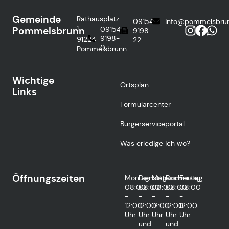
Gemeinde
Rathausplatz
09154
info@pommelsbru
1
Pommelsbrunn
09154
9198-
9198-
91224
22
0
Pommelsbrunn
Wichtige
Ortsplan
Links
Formularcenter
Bürgerserviceportal
Was erledige ich wo?
Öffnungszeiten
Montag
Dienstag
Mittwoch
Donnerstag
Freitag
08:00
08:00
08:00
08:00
08:00
-
-
-
-
-
12:00
12:00
12:00
12:00
12:00
Uhr
Uhr
Uhr
Uhr
Uhr
und
und