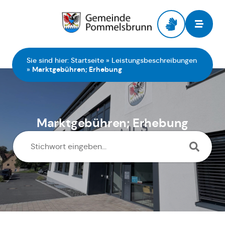
Zur Startseite
Sie sind hier:
Startseite
»
Leistungsbeschreibungen
»
Marktgebühren; Erhebung
Marktgebühren; Erhebung