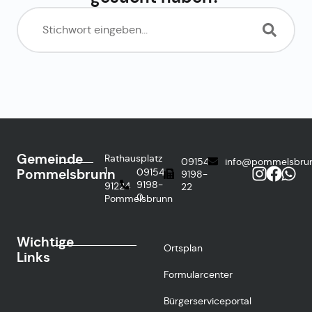
Gemeinde
Rathausplatz
09154
info@pommelsbru
1
Pommelsbrunn
09154
9198-
9198-
91224
22
0
Pommelsbrunn
Wichtige
Ortsplan
Links
Formularcenter
Bürgerserviceportal