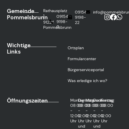
Gemeinde
Rathausplatz
09154
info@pommelsbru
1
Pommelsbrunn
09154
9198-
9198-
91224
22
0
Pommelsbrunn
Wichtige
Ortsplan
Links
Formularcenter
Bürgerserviceportal
Was erledige ich wo?
Öffnungszeiten
Montag
Dienstag
Mittwoch
Donnerstag
Freitag
08:00
08:00
08:00
08:00
08:00
-
-
-
-
-
12:00
12:00
12:00
12:00
12:00
Uhr
Uhr
Uhr
Uhr
Uhr
und
und