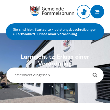
Zur Startseite
Sie sind hier:
Startseite
»
Leistungsbeschreibungen
»
Lärmschutz; Erlass einer Verordnung
Lärmschutz; Erlass einer
Verordnung