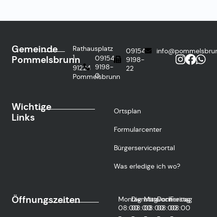
Gemeinde
Rathausplatz
09154
info@pommelsbru
1
Pommelsbrunn
09154
9198-
9198-
91224
22
0
Pommelsbrunn
Wichtige
Ortsplan
Links
Formularcenter
Bürgerserviceportal
Was erledige ich wo?
Öffnungszeiten
Montag
Dienstag
Mittwoch
Donnerstag
Freitag
08:00
08:00
08:00
08:00
08:00
-
-
-
-
-