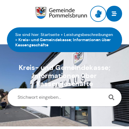
Zur Startseite
Sie sind hier:
Startseite
»
Leistungsbeschreibungen
»
Kreis- und Gemeindekasse; Informationen über
Kassengeschäfte
Kreis- und Gemeindekasse;
Informationen über
Kassengeschäfte