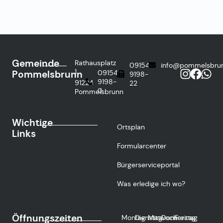
Gemeinde
Rathausplatz
09154
info@pommelsbru
1
Pommelsbrunn
09154
9198-
9198-
91224
22
0
Pommelsbrunn
Wichtige
Ortsplan
Links
Formularcenter
Bürgerserviceportal
Was erledige ich wo?
Öffnungszeiten
Montag
Dienstag
Mittwoch
Donnerstag
Freitag