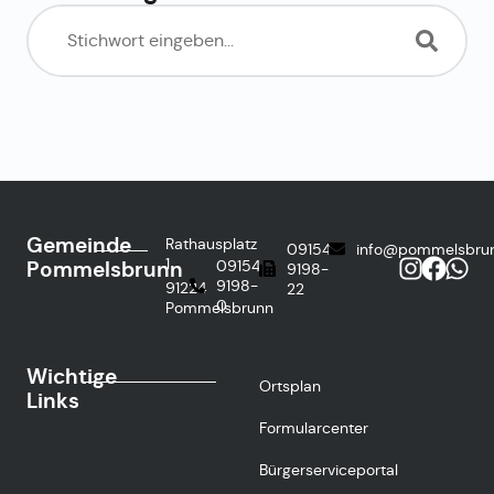
Gemeinde
Rathausplatz
09154
info@pommelsbru
1
Pommelsbrunn
09154
9198-
9198-
91224
22
0
Pommelsbrunn
Wichtige
Ortsplan
Links
Formularcenter
Bürgerserviceportal