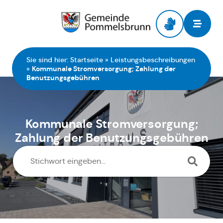
Zur Startseite
Sie sind hier:
Startseite
»
Leistungsbeschreibungen
»
Kommunale Stromversorgung; Zahlung der
Benutzungsgebühren
Kommunale Stromversorgung;
Zahlung der Benutzungsgebühren