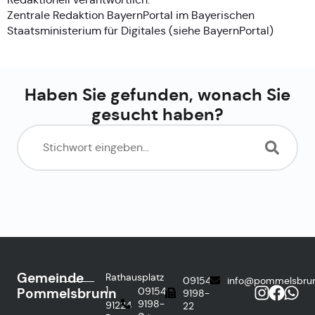
Zentrale Redaktion BayernPortal im Bayerischen
Staatsministerium für Digitales (siehe
BayernPortal
)
Haben Sie gefunden, wonach Sie
gesucht haben?
Gemeinde
Rathausplatz
09154
info@pommelsbru
1
Pommelsbrunn
09154
9198-
9198-
91224
22