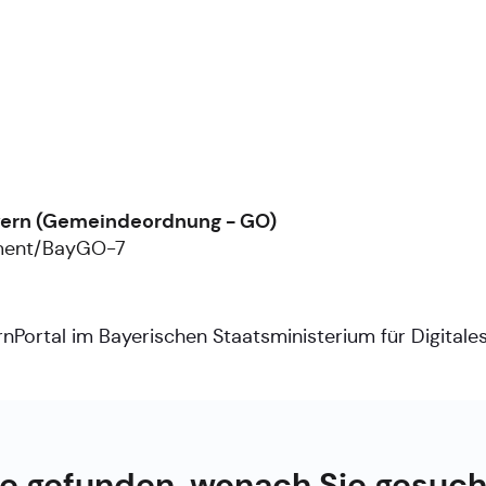
ayern (Gemeindeordnung - GO)
ument/BayGO-7
nPortal im Bayerischen Staatsministerium für Digitale
e gefunden, wonach Sie gesuc