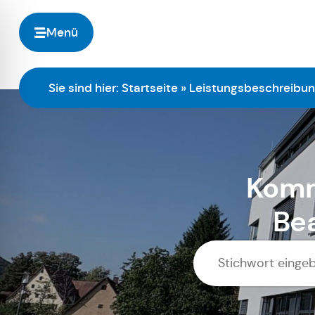
Menü
Sie sind hier:
Startseite
»
Leistungsbeschreibu
Komm
Be