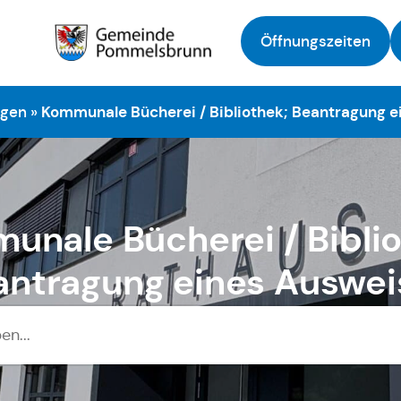
Öffnungszeiten
Zur Startseite
ngen
»
Kommunale Bücherei / Bibliothek; Beantragung 
unale Bücherei / Biblio
antragung eines Auswei