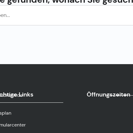
chtige Links
Öffnungszeiten
sbrunn.de
splan
mularcenter