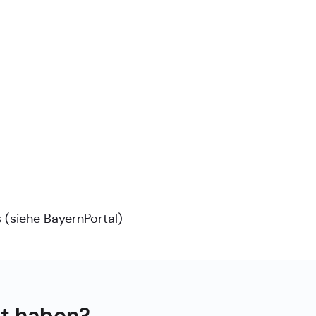
s (siehe
BayernPortal
)
ht haben?