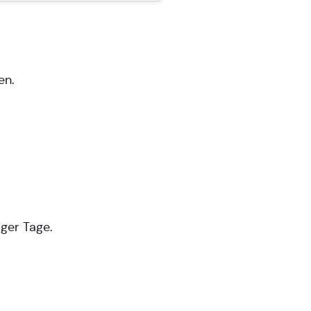
en.
iger Tage.