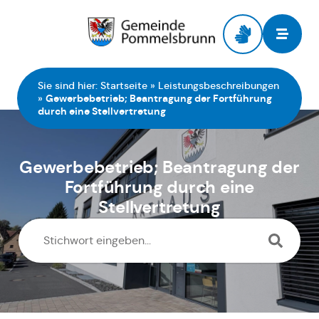
Zur Startseite
Sie sind hier:
Startseite
»
Leistungsbeschreibungen
»
Gewerbebetrieb; Beantragung der Fortführung
durch eine Stellvertretung
Gewerbebetrieb; Beantragung der
Fortführung durch eine
Stellvertretung