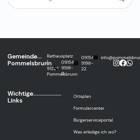
Gemeinde
Rathausplatz
09154
info@pommelsbru
1
Pommelsbrunn
09154
9198-
9198-
91224
22
0
Pommelsbrunn
Wichtige
Ortsplan
Links
Formularcenter
Bürgerserviceportal
Was erledige ich wo?