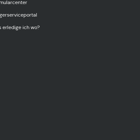
mularcenter
gerserviceportal
 erledige ich wo?