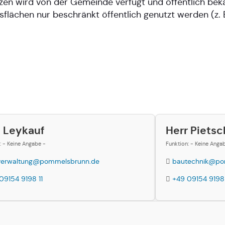
n wird von der Gemeinde verfügt und öffentlich beka
flächen nur beschränkt öffentlich genutzt werden (z.
u Leykauf
Herr Pietsc
: - Keine Angabe -
Funktion: - Keine Anga
verwaltung@pommelsbrunn.de
bautechnik@po
09154 9198 11
+49 09154 9198