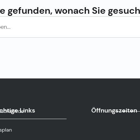
e gefunden, wonach Sie gesuc
chtige Links
Öffnungszeiten
sbrunn.de
splan