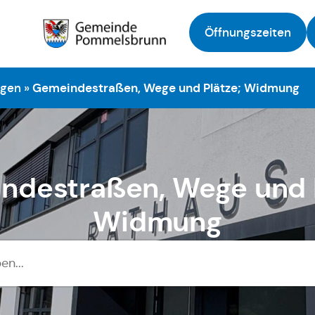
Öffnungszeiten
Zur Startseite
ngen
»
Gemeindestraßen, Wege und Plätze; Widmung
ndestraßen, Wege und P
Widmung