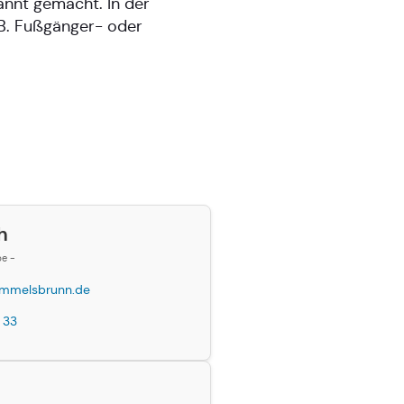
nnt gemacht. In der
 B. Fußgänger- oder
h
be -
mmelsbrunn.de
 33