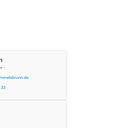
h
be -
mmelsbrunn.de
 33