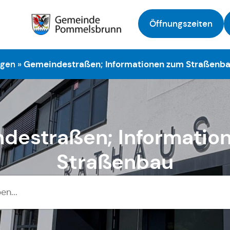
Öffnungszeiten
Zur Startseite
ngen
»
Gemeindestraßen; Informationen zum Straßenb
destraßen; Informatio
Straßenbau