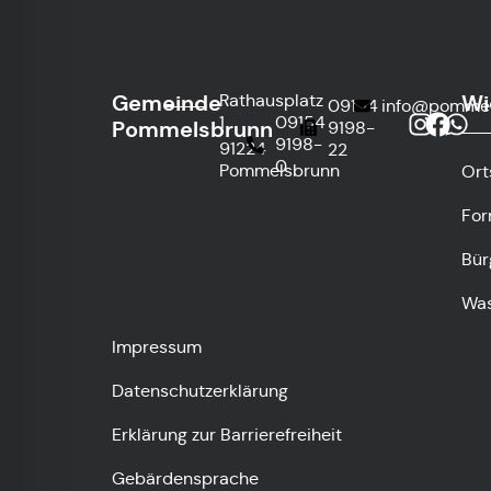
Gemeinde
Wi
Rathausplatz
09154
info@pommel
1
09154
Pommelsbrunn
9198-
9198-
91224
22
0
Pommelsbrunn
Ort
For
Bür
Was
Impressum
Datenschutzerklärung
Erklärung zur Barrierefreiheit
Gebärdensprache