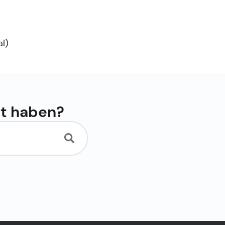
al
)
ht haben?