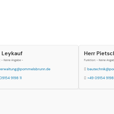
u Leykauf
Herr Pietsc
: - Keine Angabe -
Funktion: - Keine Anga
verwaltung@pommelsbrunn.de
bautechnik@po
09154 9198 11
+49 09154 9198