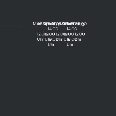
Montag
08:00
Dienstag
08:00
und
Mittwoch
08:00
Donnerstag
08:00
und
Freitag
08:00
-
-
14:00
-
-
14:00
-
12:00
12:00
-
12:00
12:00
-
12:00
Uhr
Uhr
16:00
Uhr
Uhr
18:00
Uhr
Uhr
Uhr