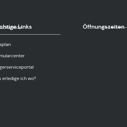
chtige Links
Öffnungszeiten
sbrunn.de
splan
mularcenter
gerserviceportal
 erledige ich wo?