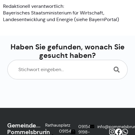
Redaktionell verantwortlich:
Bayerisches Staatsministerium für Wirtschaft,
Landesentwicklung und Energie (siehe
BayernPortal
)
Haben Sie gefunden, wonach Sie
gesucht haben?
Gemeinde
Rathausplatz
09154
info@pommelsbru
1
Pommelsbrunn
09154
9198-