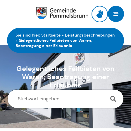
Zur Startseite
Sie sind hier:
Startseite
»
Leistungsbeschreibungen
»
Gelegentliches Feilbieten von Waren;
Beantragung einer Erlaubnis
Gelegentliches Feilbieten von
Waren; Beantragung einer
Erlaubnis