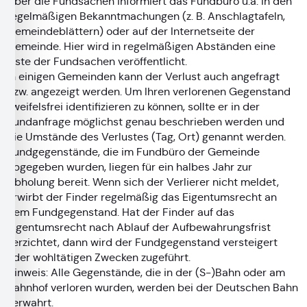
Über die Fundsachen informiert das Fundbüro u.a. in den
regelmäßigen Bekanntmachungen (z. B. Anschlagtafeln,
Gemeindeblättern) oder auf der Internetseite der
Gemeinde. Hier wird in regelmäßigen Abständen eine
Liste der Fundsachen veröffentlicht.
In einigen Gemeinden kann der Verlust auch angefragt
bzw. angezeigt werden. Um Ihren verlorenen Gegenstand
zweifelsfrei identifizieren zu können, sollte er in der
Fundanfrage möglichst genau beschrieben werden und
die Umstände des Verlustes (Tag, Ort) genannt werden.
Fundgegenstände, die im Fundbüro der Gemeinde
abgegeben wurden, liegen für ein halbes Jahr zur
Abholung bereit. Wenn sich der Verlierer nicht meldet,
erwirbt der Finder regelmäßig das Eigentumsrecht an
dem Fundgegenstand. Hat der Finder auf das
Eigentumsrecht nach Ablauf der Aufbewahrungsfrist
verzichtet, dann wird der Fundgegenstand versteigert
oder wohltätigen Zwecken zugeführt.
Hinweis: Alle Gegenstände, die in der (S-)Bahn oder am
Bahnhof verloren wurden, werden bei der Deutschen Bahn
verwahrt.