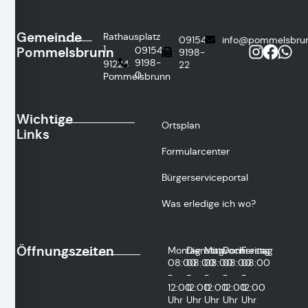
Gemeinde
Rathausplatz
09154
info@pommelsbru
1
Pommelsbrunn
09154
9198-
9198-
91224
22
0
Pommelsbrunn
Wichtige
Ortsplan
Links
Formularcenter
Bürgerserviceportal
Was erledige ich wo?
Öffnungszeiten
Montag
Dienstag
Mittwoch
Donnerstag
Freitag
08:00
08:00
08:00
08:00
08:00
-
-
-
-
-
12:00
12:00
12:00
12:00
12:00
Uhr
Uhr
Uhr
Uhr
Uhr