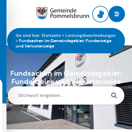
Zur Startseite
Sie sind hier:
Startseite
»
Leistungsbeschreibungen
»
Fundsachen im Gemeindegebiet; Fundanzeige
und Verlustanzeige
Fundsachen im Gemeindegebiet;
Fundanzeige und Verlustanzeige