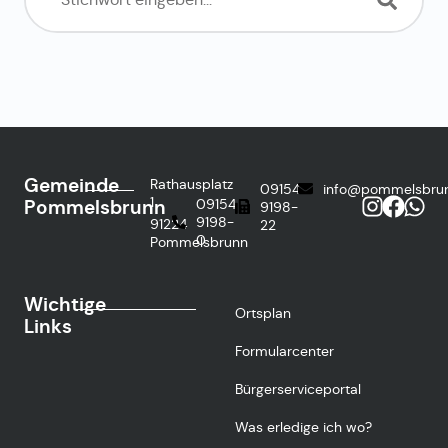
Gemeinde
Rathausplatz
09154
info@pommelsbru
1
Pommelsbrunn
09154
9198-
9198-
91224
22
0
Pommelsbrunn
Wichtige
Ortsplan
Links
Formularcenter
Bürgerserviceportal
Was erledige ich wo?