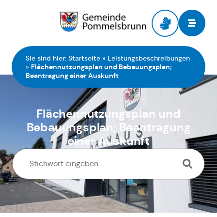
Zur Startseite
Sie sind hier:
Startseite
»
Leistungsbeschreibungen
»
Flächennutzungsplan und Bebauungsplan;
Beantragung einer Auskunft
Flächennutzungsplan und
Bebauungsplan; Beantragung
einer Auskunft