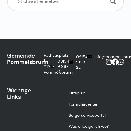
Gemeinde
Rathausplatz
09154
info@pommelsbru
1
Pommelsbrunn
09154
9198-
9198-
91224
22
0
Pommelsbrunn
Wichtige
Ortsplan
Links
Formularcenter
Bürgerserviceportal
Was erledige ich wo?