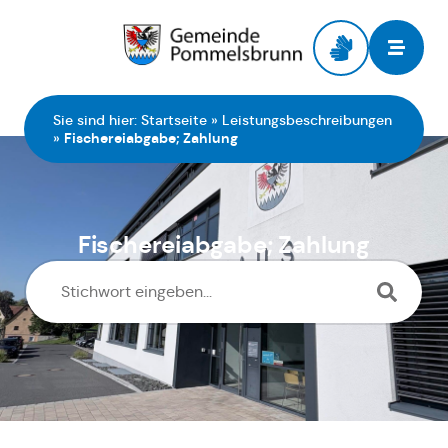
Zur Startseite
Sie sind hier:
Startseite
»
Leistungsbeschreibungen
»
Fischereiabgabe; Zahlung
Fischereiabgabe; Zahlung