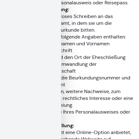
Kopie) und Ihren Personalausweis oder Reisepass.
Schriftliche Antragstellung:
Richten Sie ein formloses Schreiben an das
zuständige Standesamt, in dem sie um die
Ausstellung der Eheurkunde bitten.
Ihr Schreiben sollte folgende Angaben enthalten:
Ihren Familiennamen und Vornamen
Ihre Meldeanschrift
Das Datum und den Ort der Eheschließung
oder ggf. der Umwandlung der
Lebenspartnerschaft
Falls bekannt, die Beurkundungsnummer und
das Standesamt
Falls vorhanden, weitere Nachweise, zum
Beispiel für ein rechtliches Interesse oder eine
Gebührenbefreiung.
Legen Sie eine Kopie Ihres Personalausweises oder
Reisepasses bei.
Elektronische Antragstellung:
Falls das Standesamt eine Online-Option anbietet,