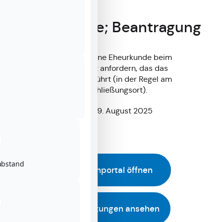
Eheurkunde; Beantragung
Sie können eine Eheurkunde beim
Standesamt anfordern, das das
Eheregister führt (in der Regel am
Eheschließungsort).
Stand: 19. August 2025
abstand
Im Bayernportal öffnen
Alle Leistungen ansehen