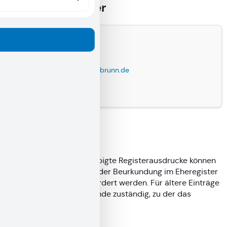
Ansprechpartner
Herr Herzog
Funktion: Teamleiter
standesamt@pommelsbrunn.de
+49 09154 9198 16
Fristen
Eheurkunden und beglaubigte Registerausdrucke können
nur bis zu 80 Jahre nach der Beurkundung im Eheregister
beim Standesamt angefordert werden. Für ältere Einträge
ist das Archiv der Gemeinde zuständig, zu der das
Standesamt gehört.