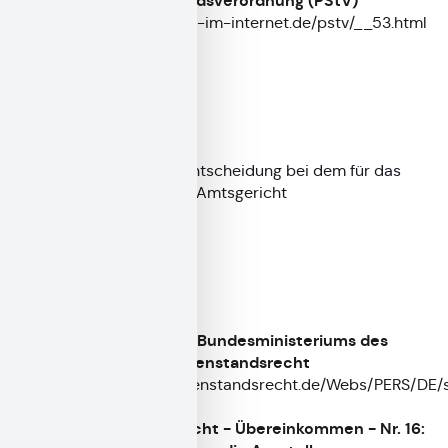
§ 53 Personenstandsverordnung (PStV)
https://www.gesetze-im-internet.de/pstv/__53.html
Rechtsbehelf
Antrag auf gerichtliche Entscheidung bei dem für das
Standesamt zuständigen Amtsgericht
Weiterführende Links
Informationen des Bundesministeriums des
Innern zum Personenstandsrecht
https://www.personenstandsrecht.de/Webs/PERS/DE/st
node.html
Personenstandsrecht - Übereinkommen - Nr. 16: