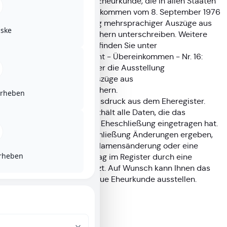
Als mehrsprachige Eheurkunde, die in allen Staaten
gilt, die das Übereinkommen vom 8. September 1976
über die Ausstellung mehrsprachiger Auszüge aus
ske
Personenstandsbüchern unterschreiben. Weitere
Informationen dazu finden Sie unter
Personenstandsrecht - Übereinkommen - Nr. 16:
Übereinkommen über die Ausstellung
mehrsprachiger Auszüge aus
Personenstandsbüchern.
orheben
Als beglaubigten Ausdruck aus dem Eheregister.
Dieser Ausdruck enthält alle Daten, die das
Standesamt bei der Eheschließung eingetragen hat.
Falls sich nach der Eheschließung Änderungen ergeben,
zum Beispiel durch eine Namensänderung oder eine
orheben
Scheidung, wird der Eintrag im Register durch eine
Folgebeurkundung ergänzt. Auf Wunsch kann Ihnen das
Standesamt dann eine neue Eheurkunde ausstellen.