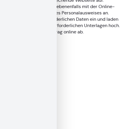
rufen Sie die entsprechende Webseite auf.
Melden Sie sich gegebenenfalls mit der Online-
Ausweisfunktion Ihres Personalausweises an.
Geben Sie die erforderlichen Daten ein und laden
Sie, falls nötig, die erforderlichen Unterlagen hoch.
Senden Sie den Antrag online ab.
Bearbeitungsdauer
In der Regel 2 bis 10 Tage
Erforderliche Unterlagen