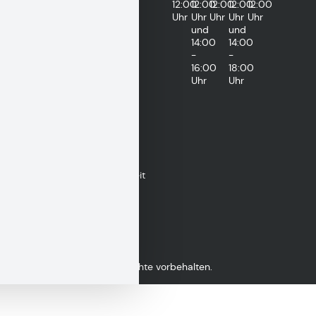
12:00
12:00
12:00
12:00
12:00
Uhr
Uhr
Uhr
Uhr
Uhr
und
und
14:00
14:00
-
-
16:00
18:00
Uhr
Uhr
Impressum
Datenschutzerklärung
Erklärung zur Barrierefreiheit
Gebärdensprache
Copyright 2026 © Alle Rechte vorbehalten.