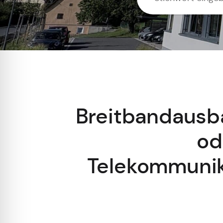
Breitbandausb
od
Telekommunika