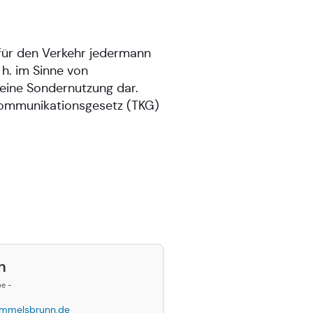
 für den Verkehr jedermann
h. im Sinne von
eine Sondernutzung dar.
kommunikationsgesetz (TKG)
h
be -
mmelsbrunn.de