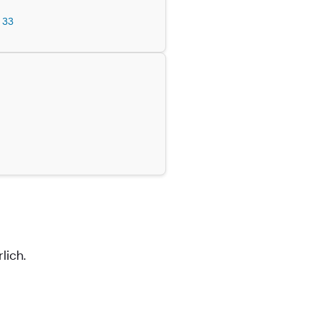
 33
lich.