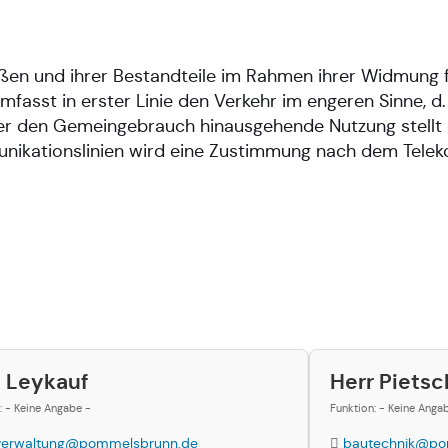
raßen und ihrer Bestandteile im Rahmen ihrer Widmung
sst in erster Linie den Verkehr im engeren Sinne, d. 
er den Gemeingebrauch hinausgehende Nutzung stellt 
nikationslinien wird eine Zustimmung nach dem Tele
u Leykauf
Herr Pietsc
: - Keine Angabe -
Funktion: - Keine Anga
verwaltung@pommelsbrunn.de
bautechnik@po