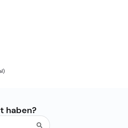
al
)
ht haben?