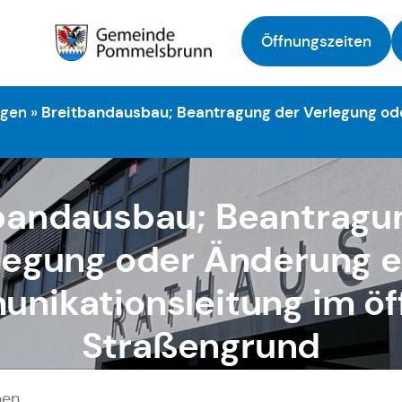
Öffnungszeiten
Zur Startseite
ngen
»
Breitbandausbau; Beantragung der Verlegung od
bandausbau; Beantragu
legung oder Änderung e
nikationsleitung im öf
Straßengrund