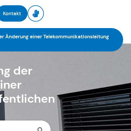
Kontakt
er Änderung einer Telekommunikationsleitung
ng der
iner
fentlichen