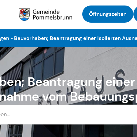
Öffnungszeiten
Zur Startseite
ngen
»
Bauvorhaben; Beantragung einer isolierten Au
en; Beantragung einer 
nahme vom Bebauungs