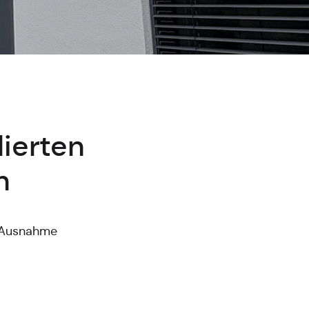
lierten
n
n Ausnahme