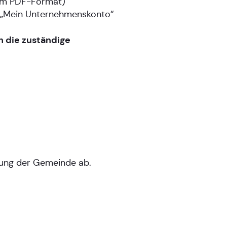
n im PDF-Format)
er „Mein Unternehmenskonto“
n die zuständige
tung der Gemeinde ab.