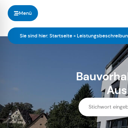
Menü
Sie sind hier:
Startseite
»
Leistungsbeschreibu
Bauvorhab
Aus