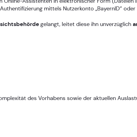
 im Online-Assistenten in elektronischer Form (Dateie
Authentifizierung mittels Nutzerkonto „BayernID“ od
fsichtsbehörde
a
gelangt, leitet diese ihn unverzüglich
mplexität des Vorhabens sowie der aktuellen Auslas