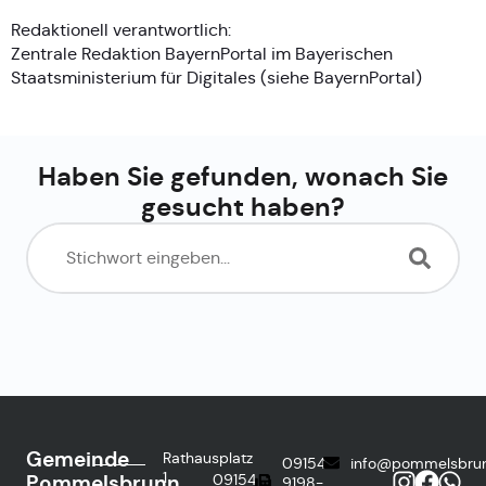
Redaktionell verantwortlich:
Zentrale Redaktion BayernPortal im Bayerischen
Staatsministerium für Digitales (siehe
BayernPortal
)
Haben Sie gefunden, wonach Sie
gesucht haben?
Gemeinde
Rathausplatz
09154
info@pommelsbru
1
Pommelsbrunn
09154
9198-