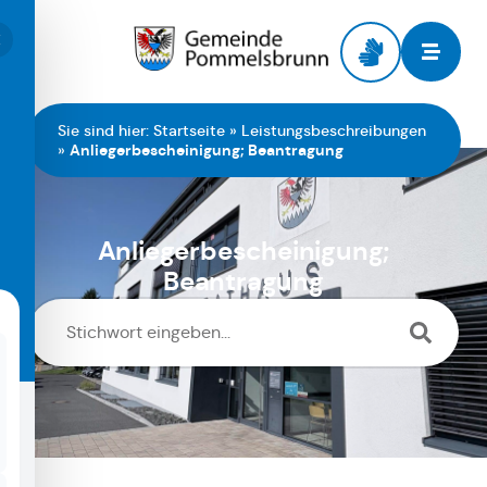
Zur Startseite
Sie sind hier:
Startseite
»
Leistungsbeschreibungen
»
Anliegerbescheinigung; Beantragung
Anliegerbescheinigung;
Beantragung