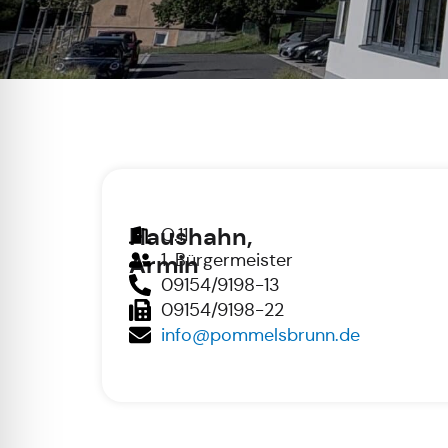
Haushahn,
O.11
1. Bürgermeister
Armin
09154/9198-13
09154/9198-22
info@pommelsbrunn.de