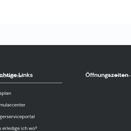
chtige Links
Öffnungszeiten
sbrunn.de
splan
mularcenter
gerserviceportal
 erledige ich wo?