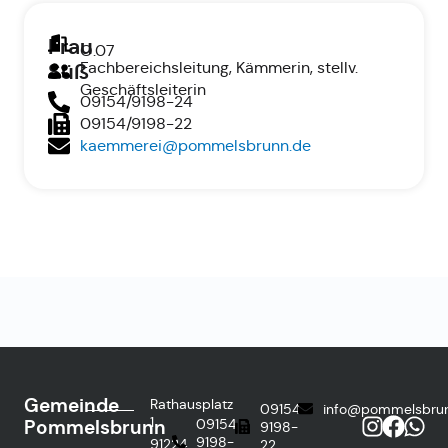
Frau
O.07
Fachbereichsleitung, Kämmerin, stellv.
Süß
Geschäftsleiterin
09154/9198-24
09154/9198-22
kaemmerei@pommelsbrunn.de
Gemeinde
Rathausplatz
09154
info@pommelsbru
1
Pommelsbrunn
09154
9198-
9198-
91224
22