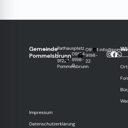
Gemeinde
Wi
Rathausplatz
09154
info@pommel
1
09154
Pommelsbrunn
9198-
9198-
91224
22
0
Pommelsbrunn
Ort
For
Bür
Was
Impressum
Datenschutzerklärung