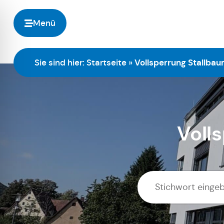
Menü
Sie sind hier:
Startseite
»
Vollsperrung Stallba
Voll