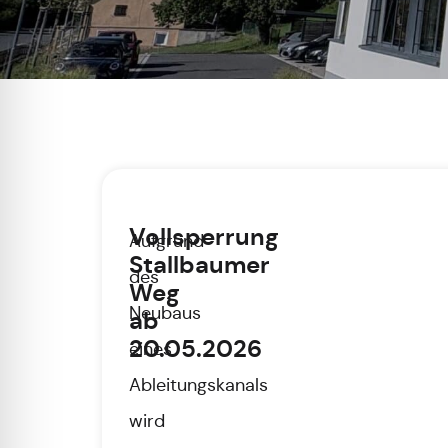
Vollsperrung
Aufgrund
Stallbaumer
des
Weg
Neubaus
ab
20.05.2026
eines
Ableitungskanals
wird