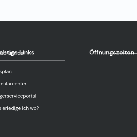
chtige Links
Öffnungszeiten
sbrunn.de
splan
mularcenter
gerserviceportal
 erledige ich wo?